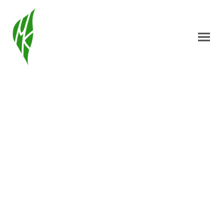
Miriam Kußmaul
Naturcoaching,
Naturerlebnisse &
mehr