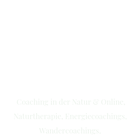
Erinnere dich an dein Licht & deine
ureigene
Melodie deines
Seelen-/Herzensweges
Coaching in der Natur & Online,
Naturtherapie, Energiecoachings,
Wandercoachings,