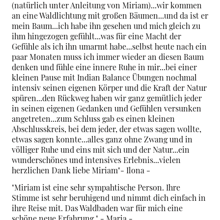
(natürlich unter Anleitung von Miriam)...wir kommen
an eine Waldlichtung mit großen Bäumen...und da ist er
mein Baum...ich habe ihn gesehen und mich gleich zu
ihm hingezogen gefühlt...was für eine Macht der
Gefühle als ich ihn umarmt habe...selbst heute nach ein
paar Monaten muss ich immer wieder an diesen Baum
denken und fühle eine innere Ruhe in mir...bei einer
kleinen Pause mit Indian Balance Übungen nochmal
intensiv seinen eigenen Körper und die Kraft der Natur
spüren...den Rückweg haben wir ganz gemütlich jeder
in seinen eigenen Gedanken und Gefühlen versunken
angetreten...zum Schluss gab es einen kleinen
Abschlusskreis, bei dem jeder, der etwas sagen wollte,
etwas sagen konnte...alles ganz ohne Zwang und in
völliger Ruhe und eins mit sich und der Natur...ein
wunderschönes und intensives Erlebnis...vielen
herzlichen Dank liebe Miriam"- Ilona -
"Miriam ist eine sehr sympahtische Person. Ihre
Stimme ist sehr beruhigend und nimmt dich einfach in
ihre Reise mit. Das Waldbaden war für mich eine
schöne neue Erfahrung." - Maria -