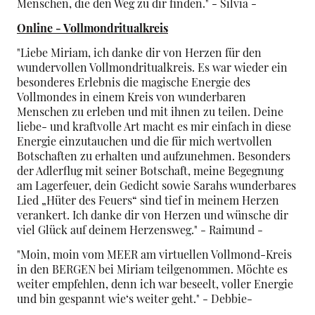
Menschen, die den Weg zu dir finden." - Silvia -
Online - Vollmondritualkreis
"Liebe Miriam, ich danke dir von Herzen für den
wundervollen Vollmondritualkreis. Es war wieder ein
besonderes Erlebnis die magische Energie des
Vollmondes in einem Kreis von wunderbaren
Menschen zu erleben und mit ihnen zu teilen. Deine
liebe- und kraftvolle Art macht es mir einfach in diese
Energie einzutauchen und die für mich wertvollen
Botschaften zu erhalten und aufzunehmen. Besonders
der Adlerflug mit seiner Botschaft, meine Begegnung
am Lagerfeuer, dein Gedicht sowie Sarahs wunderbares
Lied „Hüter des Feuers“ sind tief in meinem Herzen
verankert. Ich danke dir von Herzen und wünsche dir
viel Glück auf deinem Herzensweg." - Raimund -
"Moin, moin vom MEER am virtuellen Vollmond-Kreis
in den BERGEN bei Miriam teilgenommen. Möchte es
weiter empfehlen, denn ich war beseelt, voller Energie
und bin gespannt wie‘s weiter geht." - Debbie-